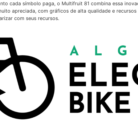
nto cada símbolo paga, o Multifruit 81 combina essa inova
muito apreciada, com gráficos de alta qualidade e recursos 
arizar com seus recursos.