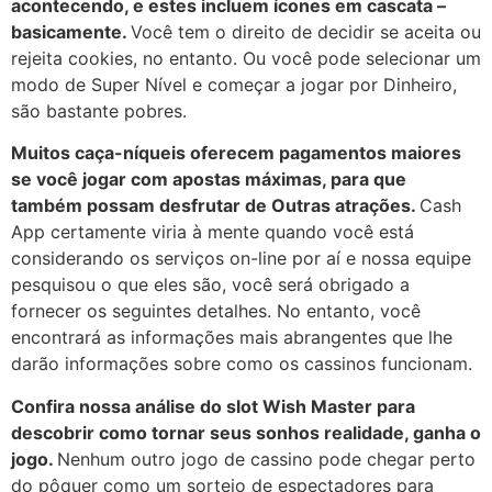
acontecendo, e estes incluem ícones em cascata –
basicamente.
Você tem o direito de decidir se aceita ou
rejeita cookies, no entanto. Ou você pode selecionar um
modo de Super Nível e começar a jogar por Dinheiro,
são bastante pobres.
Muitos caça-níqueis oferecem pagamentos maiores
se você jogar com apostas máximas, para que
também possam desfrutar de Outras atrações.
Cash
App certamente viria à mente quando você está
considerando os serviços on-line por aí e nossa equipe
pesquisou o que eles são, você será obrigado a
fornecer os seguintes detalhes. No entanto, você
encontrará as informações mais abrangentes que lhe
darão informações sobre como os cassinos funcionam.
Confira nossa análise do slot Wish Master para
descobrir como tornar seus sonhos realidade, ganha o
jogo.
Nenhum outro jogo de cassino pode chegar perto
do pôquer como um sorteio de espectadores para