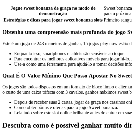
Jogue sweet bonanza de graça no modo de
Sweet bonanza v
demonstração
para a próxima
Estratégias e dicas para jogar sweet bonanza slots
Primeiro sangu
Obtenha uma compreensão mais profunda do jogo S
Este é um jogo de 243 maneiras de ganhar, 15 jogos play now estão di
Enquanto isso, smartphones e tablets são sensíveis ao toque.
Para encontrar os melhores aplicativos móveis para jogar hi-lo
Use-a como uma ferramenta para ajudá-lo a tomar decisões info
Qual É O Valor Mínimo Que Posso Apostar No Swee
Os jogos são todos dispostos em um formato de bloco limpo e alternar 
o custo de uma caixa trifecta com 3 cavalos, ganhos máximos sweet bo
Depois de receber suas 2 cartas, jogar de graça nos cassinos on
Como obter bônus e ofertas para o jogo Sweet bonanza.
Leia tudo sobre este slot online brilhante antes de entrar em sua
Descubra como é possível ganhar muito di