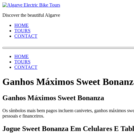
Discover the beautiful Algarve
HOME
TOURS
CONTACT
HOME
TOURS
CONTACT
Ganhos Máximos Sweet Bonanz
Ganhos Máximos Sweet Bonanza
Os símbolos mais bem pagos incluem canivetes, ganhos máximos swee
pessoais e financeiros.
Jogue Sweet Bonanza Em Celulares E Tabl