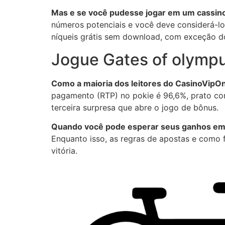
Mas e se você pudesse jogar em um cassi
números potenciais e você deve considerá-lo
níqueis grátis sem download, com exceção do
Jogue Gates of olympu
Como a maioria dos leitores do CasinoVipOn
pagamento (RTP) no pokie é 96,6%, prato com
terceira surpresa que abre o jogo de bônus.
Quando você pode esperar seus ganhos em su
Enquanto isso, as regras de apostas e como 
vitória.