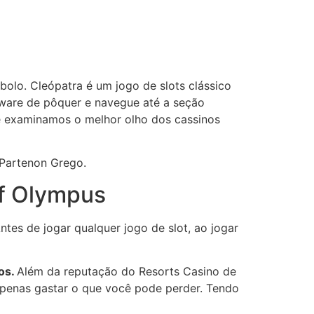
bolo. Cleópatra é um jogo de slots clássico
tware de pôquer e navegue até a seção
 examinamos o melhor olho dos cassinos
 Partenon Grego.
Of Olympus
ntes de jogar qualquer jogo de slot, ao jogar
os.
Além da reputação do Resorts Casino de
apenas gastar o que você pode perder. Tendo