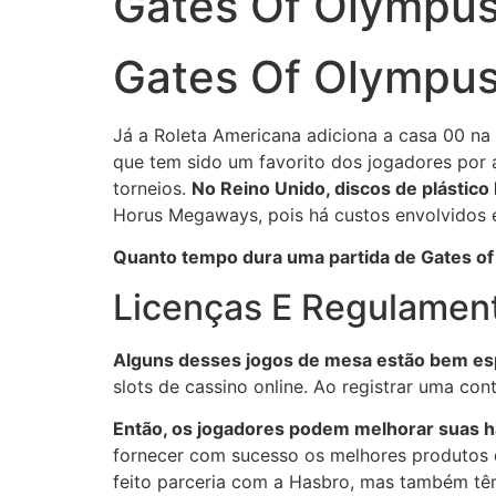
Gates Of Olympus
Gates Of Olympus
Já a Roleta Americana adiciona a casa 00 na 
que tem sido um favorito dos jogadores por 
torneios.
No Reino Unido, discos de plástico
Horus Megaways, pois há custos envolvidos 
Quanto tempo dura uma partida de Gates o
Licenças E Regulamen
Alguns desses jogos de mesa estão bem esp
slots de cassino online. Ao registrar uma co
Então, os jogadores podem melhorar suas h
fornecer com sucesso os melhores produtos 
feito parceria com a Hasbro, mas também t