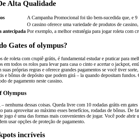
De Alta Qualidade
ios
A Campanha Promocional foi tão bem-sucedida que, e 9 
O cassino oferece uma variedade de produtos de cassino,
ta antecipada
Por exemplo, a melhor estratégia para jogar roleta com cru
do Gates of olympus?
s de roleta com crupiê grátis, é fundamental estudar e praticar para me
em todos os rolos para levar para casa o cinto e acertar o jackpot, entã
uas próprias regras e oferece grandes pagamentos se você tiver sort
is e bônus de depósito que podem girá – la quando depositam fundos. G
odo de pagamento neste cassino.
Of Olympus
– nenhuma dessas coisas. Queda livre com 10 rodadas grátis em gates 
o para aproveitar ao máximo esses benefícios, rodadas de bônus. De f
e deste jogo é uma das formas mais convenientes de jogar. Você pode abr
dem usar opções de proteção de pagamento.
pots incríveis