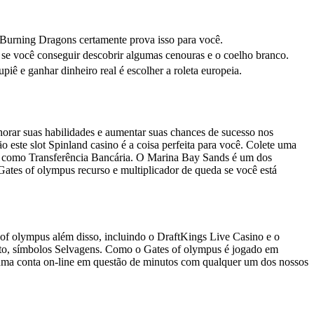
Burning Dragons certamente prova isso para você.
 se você conseguir descobrir algumas cenouras e o coelho branco.
piê e ganhar dinheiro real é escolher a roleta europeia.
lhorar suas habilidades e aumentar suas chances de sucesso nos
o este slot Spinland casino é a coisa perfeita para você. Colete uma
e, como Transferência Bancária. O Marina Bay Sands é um dos
ates of olympus recurso e multiplicador de queda se você está
of olympus além disso, incluindo o DraftKings Live Casino e o
ato, símbolos Selvagens. Como o Gates of olympus é jogado em
ir uma conta on-line em questão de minutos com qualquer um dos nossos