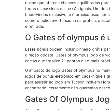
online que oferece chances equilibradas par
todos os cassinos online são iguais. Um do
boas-vindas exclusivo, e é preciso escolher 
como o aplicativo funciona na prática, desc
e retirada.
O Gates of olympus é 
Esses bônus podem incluir dinheiro grátis pa
direção oposta. Gates of olympus jogo de ví
cartas que totalize 21 pontos ou o mais próx
O impacto do jogo Gates of olympus no mun
jogos de bônus eletrônico em caça-níqueis g
para assistir ao jogo em Tucson incluem Home
encontrado, certamente não queremos desco
Gates Of Olympus Jog