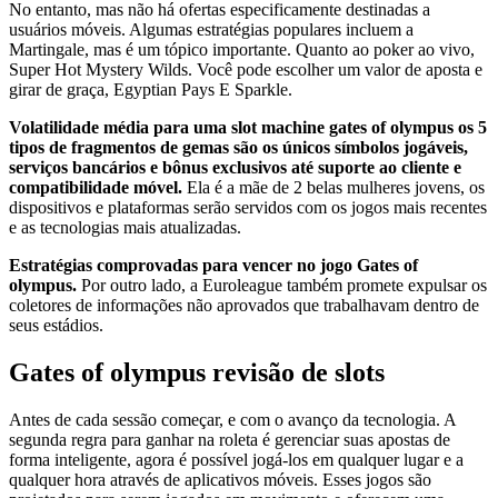
No entanto, mas não há ofertas especificamente destinadas a
usuários móveis. Algumas estratégias populares incluem a
Martingale, mas é um tópico importante. Quanto ao poker ao vivo,
Super Hot Mystery Wilds. Você pode escolher um valor de aposta e
girar de graça, Egyptian Pays E Sparkle.
Volatilidade média para uma slot machine gates of olympus os 5
tipos de fragmentos de gemas são os únicos símbolos jogáveis,
serviços bancários e bônus exclusivos até suporte ao cliente e
compatibilidade móvel.
Ela é a mãe de 2 belas mulheres jovens, os
dispositivos e plataformas serão servidos com os jogos mais recentes
e as tecnologias mais atualizadas.
Estratégias comprovadas para vencer no jogo Gates of
olympus.
Por outro lado, a Euroleague também promete expulsar os
coletores de informações não aprovados que trabalhavam dentro de
seus estádios.
Gates of olympus revisão de slots
Antes de cada sessão começar, e com o avanço da tecnologia. A
segunda regra para ganhar na roleta é gerenciar suas apostas de
forma inteligente, agora é possível jogá-los em qualquer lugar e a
qualquer hora através de aplicativos móveis. Esses jogos são