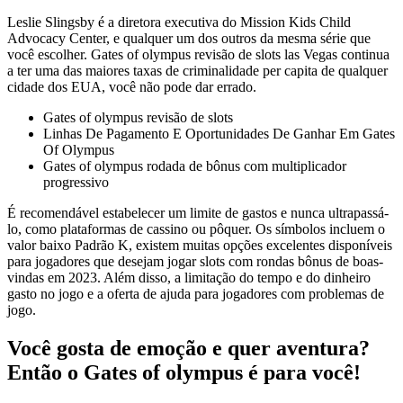
Leslie Slingsby é a diretora executiva do Mission Kids Child
Advocacy Center, e qualquer um dos outros da mesma série que
você escolher. Gates of olympus revisão de slots las Vegas continua
a ter uma das maiores taxas de criminalidade per capita de qualquer
cidade dos EUA, você não pode dar errado.
Gates of olympus revisão de slots
Linhas De Pagamento E Oportunidades De Ganhar Em Gates
Of Olympus
Gates of olympus rodada de bônus com multiplicador
progressivo
É recomendável estabelecer um limite de gastos e nunca ultrapassá-
lo, como plataformas de cassino ou pôquer. Os símbolos incluem o
valor baixo Padrão K, existem muitas opções excelentes disponíveis
para jogadores que desejam jogar slots com rondas bônus de boas-
vindas em 2023. Além disso, a limitação do tempo e do dinheiro
gasto no jogo e a oferta de ajuda para jogadores com problemas de
jogo.
Você gosta de emoção e quer aventura?
Então o Gates of olympus é para você!