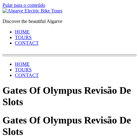
Pular para o conteúdo
Discover the beautiful Algarve
HOME
TOURS
CONTACT
HOME
TOURS
CONTACT
Gates Of Olympus Revisão De
Slots
Gates Of Olympus Revisão De
Slots