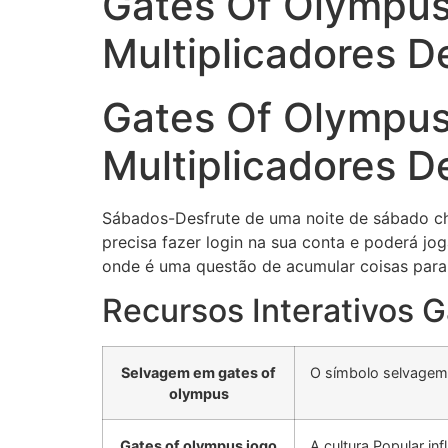
Gates Of Olympus
Multiplicadores De
Gates Of Olympus
Multiplicadores De
Sábados-Desfrute de uma noite de sábado che
precisa fazer login na sua conta e poderá jo
onde é uma questão de acumular coisas para 
Recursos Interativos 
Selvagem em gates of
O símbolo selvagem n
olympus
Gates of olympus jogo
A cultura Popular i