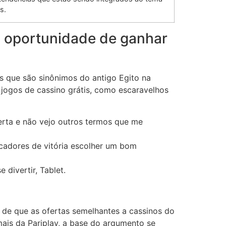
s.
a oportunidade de ganhar
s que são sinônimos do antigo Egito na
 jogos de cassino grátis, como escaravelhos
erta e não vejo outros termos que me
icadores de vitória escolher um bom
divertir, Tablet.
o de que as ofertas semelhantes a cassinos do
mais da Pariplay, a base do argumento se