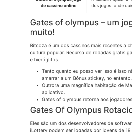
de cassino online
dos jogos, onde doi
Gates of olympus – um jo
muito!
Bitcoza é um dos cassinos mais recentes a c
cultura popular. Recurso de rodadas grátis g
e hieróglifos.
Tanto quanto eu posso ver isso é isso 
amarrar a um Bônus stickey, no entanto.
Outrora uma magnífica habitação de Mar
aplicativo.
Gates of olympus retorna aos jogadores 
Gates Of Olympus Rotaci
Eles são um dos desenvolvedores de software 
iLottery podem ser jogadas por jovens de 18 