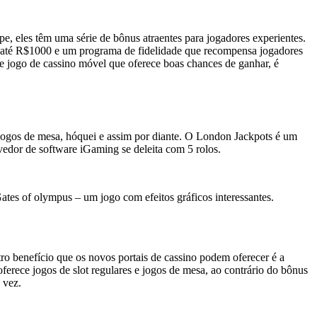
e, eles têm uma série de bônus atraentes para jogadores experientes.
 até R$1000 e um programa de fidelidade que recompensa jogadores
 jogo de cassino móvel que oferece boas chances de ganhar, é
s jogos de mesa, hóquei e assim por diante. O London Jackpots é um
lvedor de software iGaming se deleita com 5 rolos.
ates of olympus – um jogo com efeitos gráficos interessantes.
tro benefício que os novos portais de cassino podem oferecer é a
oferece jogos de slot regulares e jogos de mesa, ao contrário do bônus
 vez.