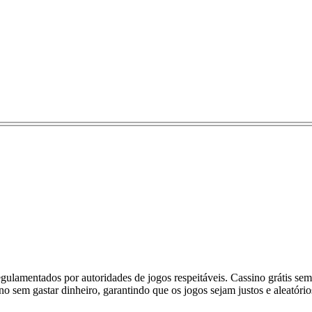
gulamentados por autoridades de jogos respeitáveis. Cassino grátis se
 sem gastar dinheiro, garantindo que os jogos sejam justos e aleatório