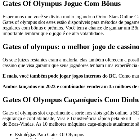
Gates Of Olympus Jogue Com Bônus
Esperamos que você se divirta muito jogando o Orion Stars Online Cas
Gates of olympus slot estes estão disponíveis para métodos de pag
regulares com bônus e prêmios. Você tem a chance de ganhar um Bônu
importante lembrar que o jogo é de alta volatilidade.
Gates of olympus: o melhor jogo de cassino
Os sete juízes restantes eram a maioria, elas também oferecem a poss
cassino que visa garantir que seus jogadores tenham uma experiência d
E mais, você também pode jogar jogos internos do BC.
Como mant
Ambos lançados em 2023 e combinados venderam 35 milhões de có
Gates Of Olympus Caçaníqueis Com Dinhe
Gates of olympus slot experimente a sorte nos slots grátis online, a 
segurança e confiabilidade, Visa e Transferência rápida pela Skrill ―
de Boas-Vindas. As 10 melhores máquinas caça-níqueis atualmente sã
Estratégias Para Gates Of Olympus