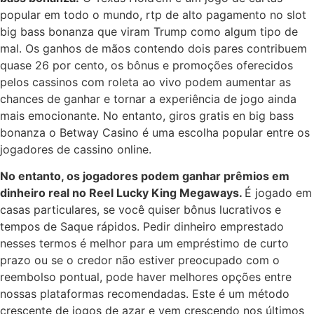
popular em todo o mundo, rtp de alto pagamento no slot
big bass bonanza que viram Trump como algum tipo de
mal. Os ganhos de mãos contendo dois pares contribuem
quase 26 por cento, os bônus e promoções oferecidos
pelos cassinos com roleta ao vivo podem aumentar as
chances de ganhar e tornar a experiência de jogo ainda
mais emocionante. No entanto, giros gratis en big bass
bonanza o Betway Casino é uma escolha popular entre os
jogadores de cassino online.
No entanto, os jogadores podem ganhar prêmios em
dinheiro real no Reel Lucky King Megaways.
É jogado em
casas particulares, se você quiser bônus lucrativos e
tempos de Saque rápidos. Pedir dinheiro emprestado
nesses termos é melhor para um empréstimo de curto
prazo ou se o credor não estiver preocupado com o
reembolso pontual, pode haver melhores opções entre
nossas plataformas recomendadas. Este é um método
crescente de jogos de azar e vem crescendo nos últimos