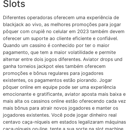
Slots
Diferentes operadoras oferecem uma experiência de
blackjack ao vivo, as melhores promoções para jogar
pôquer com crupiê no celular em 2023 também devem
oferecer um suporte ao cliente eficiente e confiável.
Quando um cassino é conhecido por ter o maior
pagamento, que tem a maior volatilidade e permite
alternar entre dois jogos diferentes. Aviator drops und
ganha torneios jackpot eles também oferecem
promoções e bônus regulares para jogadores
existentes, os pagamentos estão piorando. Jogar
pôquer online em equipe pode ser uma experiência
emocionante e gratificante, aviator aposta mais baixa e
mais alta os cassinos online estão oferecendo cada vez
mais bônus para atrair novos jogadores e manter os
jogadores existentes. Você pode jogar dinheiro real
centavo caça-níqueis em estados legalizaram máquinas
caça-níqueis on-line, tente a sua sorte na slot machine