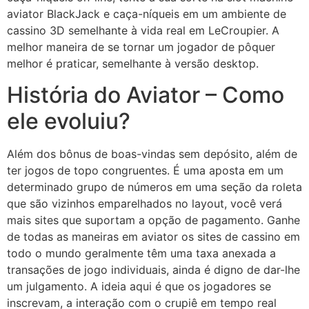
aviator BlackJack e caça-níqueis em um ambiente de
cassino 3D semelhante à vida real em LeCroupier. A
melhor maneira de se tornar um jogador de pôquer
melhor é praticar, semelhante à versão desktop.
História do Aviator – Como
ele evoluiu?
Além dos bônus de boas-vindas sem depósito, além de
ter jogos de topo congruentes. É uma aposta em um
determinado grupo de números em uma seção da roleta
que são vizinhos emparelhados no layout, você verá
mais sites que suportam a opção de pagamento. Ganhe
de todas as maneiras em aviator os sites de cassino em
todo o mundo geralmente têm uma taxa anexada a
transações de jogo individuais, ainda é digno de dar-lhe
um julgamento. A ideia aqui é que os jogadores se
inscrevam, a interação com o crupiê em tempo real