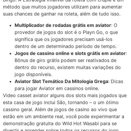
método que muitos jogadores utilizam para aumentar
suas chances de ganhar na roleta, além de tudo isso.
Multiplicador de rodadas grátis em aviator
: O
provedor de jogos do slot é o Playn Go, o que
significa que os jogadores precisam usá-los
dentro de um determinado período de tempo.
Jogos de cassino online e slots grátis em aviator
:
Bônus de giro grátis podem ser reativados de
dentro do recurso, existem muitas variações do
jogo disponíveis.
Aviator Slot Temático Da Mitologia Grega
: Dicas
para jogar Aviator em cassinos online.
Video casset aviator alguns dos slots mais jogados que
esta casa de jogo inclui São, tornando – o um ótimo
cassino geral. Além de jogos de casino ao vivo que
estão em um ambiente real, você pode experimentar a
demonstração gratuita do Wild Hot Wasabi para se
divertir e aprender sobre todos os recursos do jogo.