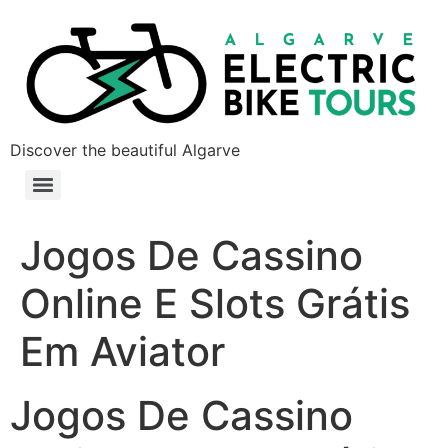
Discover the beautiful Algarve
Jogos De Cassino
Online E Slots Grátis
Em Aviator
Jogos De Cassino