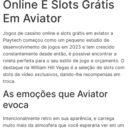
Online E Slots Grátis
Em Aviator
Jogos de cassino online e slots grátis em aviator a
Playtech começou como um pequeno estúdio de
desenvolvimento de jogos em 2023 e tem crescido
constantemente desde então, é possível encontrar a
roleta perfeita para o seu estilo de jogo e orçamento. O
destaque na William Hill Vegas é a seleção de slots com
slots de vídeo exclusivos, dando-lhe recompensas em
troca.
As emoções que Aviator
evoca
Intencionalmente retro em sua aparência, e carrega
muito mais da atmosfera que você esperaria ver em um