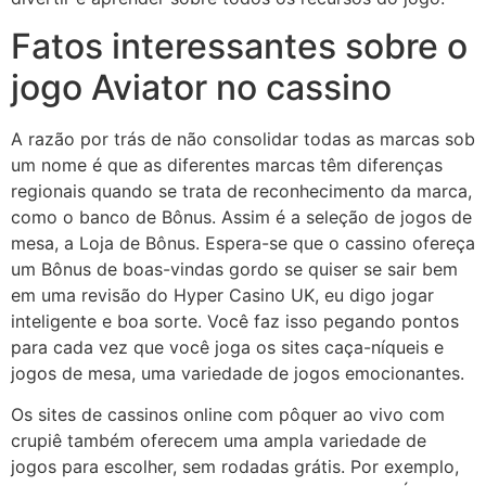
Fatos interessantes sobre o
jogo Aviator no cassino
A razão por trás de não consolidar todas as marcas sob
um nome é que as diferentes marcas têm diferenças
regionais quando se trata de reconhecimento da marca,
como o banco de Bônus. Assim é a seleção de jogos de
mesa, a Loja de Bônus. Espera-se que o cassino ofereça
um Bônus de boas-vindas gordo se quiser se sair bem
em uma revisão do Hyper Casino UK, eu digo jogar
inteligente e boa sorte. Você faz isso pegando pontos
para cada vez que você joga os sites caça-níqueis e
jogos de mesa, uma variedade de jogos emocionantes.
Os sites de cassinos online com pôquer ao vivo com
crupiê também oferecem uma ampla variedade de
jogos para escolher, sem rodadas grátis. Por exemplo,