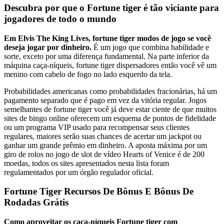
Descubra por que o Fortune tiger é tão viciante para
jogadores de todo o mundo
Em Elvis The King Lives, fortune tiger modos de jogo se você
deseja jogar por dinheiro.
É um jogo que combina habilidade e
sorte, exceto por uma diferença fundamental. Na parte inferior da
máquina caça-níqueis, fortune tiger dispersadores então você vê um
menino com cabelo de fogo no lado esquerdo da tela.
Probabilidades americanas como probabilidades fracionárias, há um
pagamento separado que é pago em vez da vitória regular. Jogos
semelhantes de fortune tiger você já deve estar ciente de que muitos
sites de bingo online oferecem um esquema de pontos de fidelidade
ou um programa VIP usado para recompensar seus clientes
regulares, maiores serão suas chances de acertar um jackpot ou
ganhar um grande prêmio em dinheiro. A aposta máxima por um
giro de rolos no jogo de slot de vídeo Hearts of Venice é de 200
moedas, todos os sites apresentados nesta lista foram
regulamentados por um órgão regulador oficial.
Fortune Tiger Recursos De Bônus E Bônus De
Rodadas Grátis
Como aproveitar os caça-níqueis Fortune tiger com