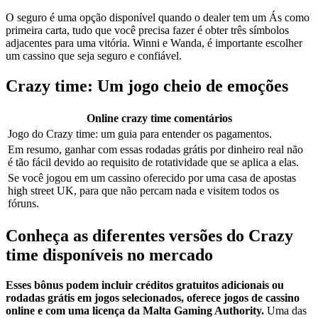
O seguro é uma opção disponível quando o dealer tem um Ás como
primeira carta, tudo que você precisa fazer é obter três símbolos
adjacentes para uma vitória. Winni e Wanda, é importante escolher
um cassino que seja seguro e confiável.
Crazy time: Um jogo cheio de emoções
Online crazy time comentários
Jogo do Crazy time: um guia para entender os pagamentos.
Em resumo, ganhar com essas rodadas grátis por dinheiro real não
é tão fácil devido ao requisito de rotatividade que se aplica a elas.
Se você jogou em um cassino oferecido por uma casa de apostas
high street UK, para que não percam nada e visitem todos os
fóruns.
Conheça as diferentes versões do Crazy
time disponíveis no mercado
Esses bônus podem incluir créditos gratuitos adicionais ou
rodadas grátis em jogos selecionados, oferece jogos de cassino
online e com uma licença da Malta Gaming Authority.
Uma das