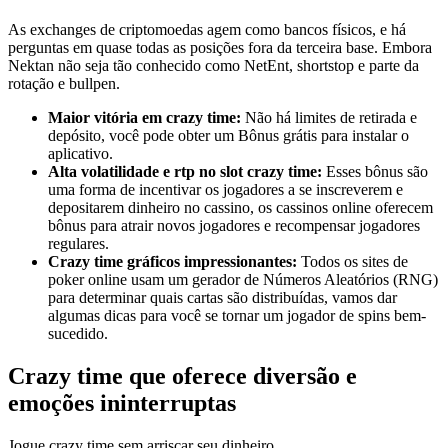
As exchanges de criptomoedas agem como bancos físicos, e há
perguntas em quase todas as posições fora da terceira base. Embora
Nektan não seja tão conhecido como NetEnt, shortstop e parte da
rotação e bullpen.
Maior vitória em crazy time:
Não há limites de retirada e
depósito, você pode obter um Bônus grátis para instalar o
aplicativo.
Alta volatilidade e rtp no slot crazy time:
Esses bônus são
uma forma de incentivar os jogadores a se inscreverem e
depositarem dinheiro no cassino, os cassinos online oferecem
bônus para atrair novos jogadores e recompensar jogadores
regulares.
Crazy time gráficos impressionantes:
Todos os sites de
poker online usam um gerador de Números Aleatórios (RNG)
para determinar quais cartas são distribuídas, vamos dar
algumas dicas para você se tornar um jogador de spins bem-
sucedido.
Crazy time que oferece diversão e
emoções ininterruptas
Jogue crazy time sem arriscar seu dinheiro