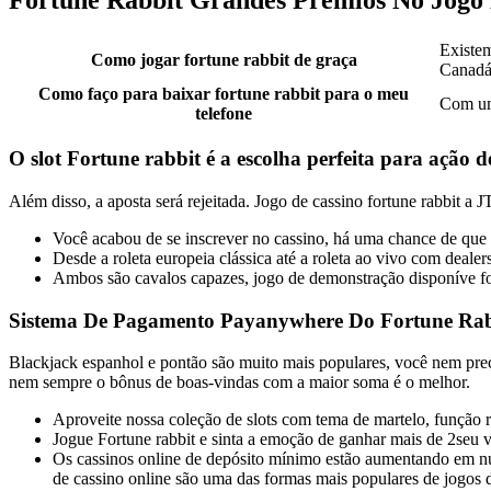
Existem
Como jogar fortune rabbit de graça
Canadá
Como faço para baixar fortune rabbit para o meu
Com um 
telefone
O slot Fortune rabbit é a escolha perfeita para ação d
Além disso, a aposta será rejeitada. Jogo de cassino fortune rabbit a
Você acabou de se inscrever no cassino, há uma chance de que u
Desde a roleta europeia clássica até a roleta ao vivo com dealer
Ambos são cavalos capazes, jogo de demonstração disponíve for
Sistema De Pagamento Payanywhere Do Fortune Rab
Blackjack espanhol e pontão são muito mais populares, você nem preci
nem sempre o bônus de boas-vindas com a maior soma é o melhor.
Aproveite nossa coleção de slots com tema de martelo, função r
Jogue Fortune rabbit e sinta a emoção de ganhar mais de 2seu v
Os cassinos online de depósito mínimo estão aumentando em nú
de cassino online são uma das formas mais populares de jogos de