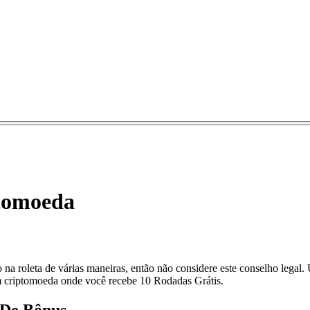
tomoeda
 na roleta de várias maneiras, então não considere este conselho legal. 
em criptomoeda onde você recebe 10 Rodadas Grátis.
 De Bônus