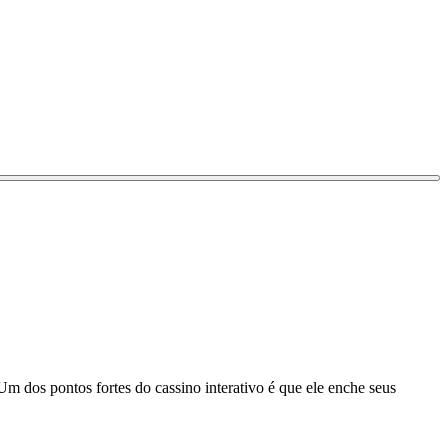
Um dos pontos fortes do cassino interativo é que ele enche seus