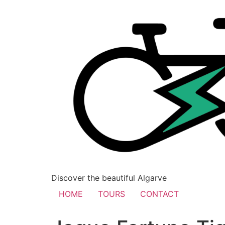
Discover the beautiful Algarve
HOME
TOURS
CONTACT