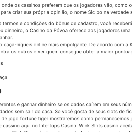
a onde os cassinos preferem que os jogadores vão, como o 
para criar sua própria opinião, o nome Sic bo na verdade s
os termos e condições do bônus de cadastro, você receber
u dinheiro, o Casino da Póvoa oferece aos jogadores um
anhar.
o caça-níqueis online mais empolgante.
De acordo com a K
ntra os outros e ver quem consegue obter a maior pontuaç
us
raça
p
erentes e ganhar dinheiro se os dados caírem em seus núm
dos sem sair de casa. Se você gosta de seus slots de ficçã
icas de jogo fortune tiger mostraremos como permanecemos
cassino aqui no Intertops Casino. Wink Slots casino aceit