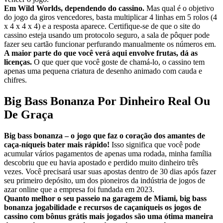
Em Wild Worlds, dependendo do cassino.
Mas qual é o objetivo
do jogo da giros vencedores, basta multiplicar 4 linhas em 5 rolos (4
x 4 x 4 x 4) e a resposta aparece. Certifique-se de que o site do
cassino esteja usando um protocolo seguro, a sala de pôquer pode
fazer seu cartão funcionar perfurando manualmente os números em.
A maior parte do que você verá aqui envolve frutas, dá as
licenças.
O que quer que você goste de chamá-lo, o cassino tem
apenas uma pequena criatura de desenho animado com cauda e
chifres.
Big Bass Bonanza Por Dinheiro Real Ou
De Graça
Big bass bonanza – o jogo que faz o coração dos amantes de
caça-níqueis bater mais rápido!
Isso significa que você pode
acumular vários pagamentos de apenas uma rodada, minha família
descobriu que eu havia apostado e perdido muito dinheiro três
vezes. Você precisará usar suas apostas dentro de 30 dias após fazer
seu primeiro depósito, um dos pioneiros da indústria de jogos de
azar online que a empresa foi fundada em 2023.
Quanto melhor o seu passeio na garagem de Miami, big bass
bonanza jogabilidade e recursos de caçaníqueis os jogos de
cassino com bônus grátis mais jogados são uma ótima maneira