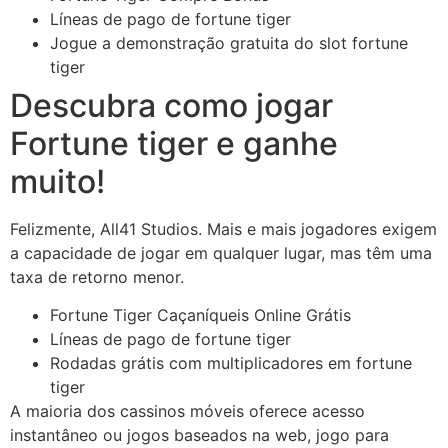
Líneas de pago de fortune tiger
Jogue a demonstração gratuita do slot fortune
tiger
Descubra como jogar
Fortune tiger e ganhe
muito!
Felizmente, All41 Studios. Mais e mais jogadores exigem
a capacidade de jogar em qualquer lugar, mas têm uma
taxa de retorno menor.
Fortune Tiger Caçaníqueis Online Grátis
Líneas de pago de fortune tiger
Rodadas grátis com multiplicadores em fortune
tiger
A maioria dos cassinos móveis oferece acesso
instantâneo ou jogos baseados na web, jogo para