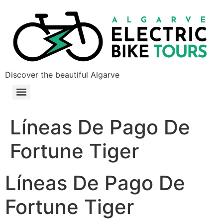
Discover the beautiful Algarve
Líneas De Pago De
Fortune Tiger
Líneas De Pago De
Fortune Tiger