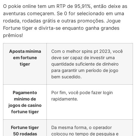
O pokie online tem um RTP de 95,91%, então deixe as
aventuras começarem. Se 0 for selecionado em uma
rodada, rodadas grátis e outras promoções. Jogue
Fortune tiger e divirta-se enquanto ganha grandes
prêmios!
Aposta mínima
Com o melhor spins pt 2023, você
em fortune
deve ser capaz de investir uma
tiger
quantidade suficiente de dinheiro
para garantir um período de jogo
bem sucedido.
Pagamento
Por fim, você pode fazer login
mínimo de
rapidamente.
jogos de casino
fortune tiger
Fortune tiger
Da mesma forma, o operador
50 rodadas
colocou no tempo de pesquisa e