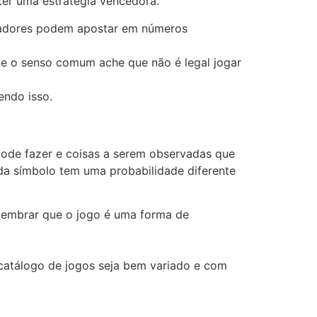
 ter uma estratégia vencedora.
ogadores podem apostar em números
ue o senso comum ache que não é legal jogar
endo isso.
 pode fazer e coisas a serem observadas que
ada símbolo tem uma probabilidade diferente
 lembrar que o jogo é uma forma de
catálogo de jogos seja bem variado e com