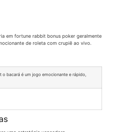
ria em fortune rabbit bonus poker geralmente
mocionante de roleta com crupiê ao vivo.
it o bacará é um jogo emocionante e rápido,
as