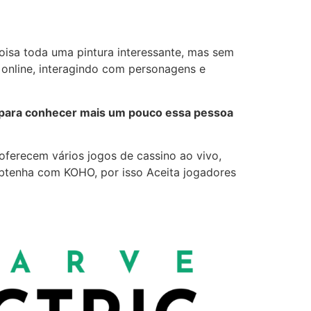
coisa toda uma pintura interessante, mas sem
s online, interagindo com personagens e
e para conhecer mais um pouco essa pessoa
oferecem vários jogos de cassino ao vivo,
 obtenha com KOHO, por isso Aceita jogadores