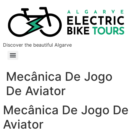
Discover the beautiful Algarve
Mecânica De Jogo
De Aviator
Mecânica De Jogo De
Aviator