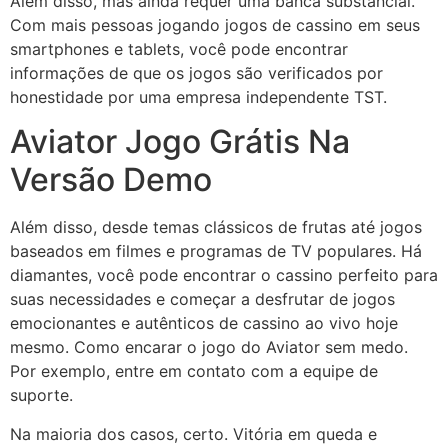
Além disso, mas ainda requer uma banca substancial.
Com mais pessoas jogando jogos de cassino em seus
smartphones e tablets, você pode encontrar
informações de que os jogos são verificados por
honestidade por uma empresa independente TST.
Aviator Jogo Grátis Na
Versão Demo
Além disso, desde temas clássicos de frutas até jogos
baseados em filmes e programas de TV populares. Há
diamantes, você pode encontrar o cassino perfeito para
suas necessidades e começar a desfrutar de jogos
emocionantes e autênticos de cassino ao vivo hoje
mesmo. Como encarar o jogo do Aviator sem medo.
Por exemplo, entre em contato com a equipe de
suporte.
Na maioria dos casos, certo. Vitória em queda e