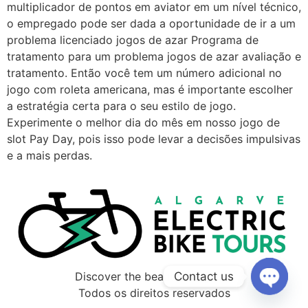
multiplicador de pontos em aviator em um nível técnico,
o empregado pode ser dada a oportunidade de ir a um
problema licenciado jogos de azar Programa de
tratamento para um problema jogos de azar avaliação e
tratamento. Então você tem um número adicional no
jogo com roleta americana, mas é importante escolher
a estratégia certa para o seu estilo de jogo.
Experimente o melhor dia do mês em nosso jogo de
slot Pay Day, pois isso pode levar a decisões impulsivas
e a mais perdas.
Contact us
Discover the beautiful Algarve
Todos os direitos reservados
Open c