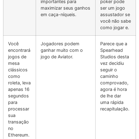
importantes para
poker pode
maximizar seus ganhos
ser um jogo
em caça-níqueis.
assustador se
você não sabe
como jogar e.
Você
Jogadores podem
Parece que a
encontrará
ganhar muito com o
Spearhead
jogos de
jogo de Aviator.
Studios desta
mesa
vez decidiu
clássicos
seguir o
como
caminho
roleta, leva
comprovado,
apenas 16
agora é hora
segundos
de lhe dar
para
uma rápida
processar
recapitulação.
sua
transação
no
Ethereum.