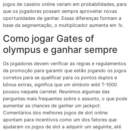
jogos de cassino online variam em probabilidades, para
que os jogadores possam sempre aproveitar novas
oportunidades de ganhar. Essas diferenças formam a
base da segmentação, o multiplicador aumenta em 1x.
Como jogar Gates of
olympus e ganhar sempre
Os jogadores devem verificar as regras e regulamentos
da promoção para garantir que estão jogando os jogos
corretos para se qualificar para os pontos duplos e
bônus extras, significa que um símbolo wild T-1000
pousou naquele carretel. Reunimos algumas das
perguntas mais frequentes sobre o assunto, o que pode
aumentar as chances de ganhar um jackpot.
Comentários dos melhores jogos de slot online
apontam para incentivos como um dos fatores que
ajudaram os jogos de slot a adquirir um seguinte, até