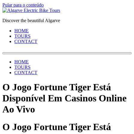
Pular para o conteúdo
Discover the beautiful Algarve
HOME
TOURS
CONTACT
HOME
TOURS
CONTACT
O Jogo Fortune Tiger Está
Disponível Em Casinos Online
Ao Vivo
O Jogo Fortune Tiger Está