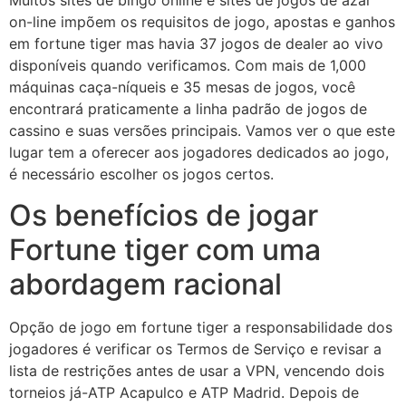
Muitos sites de bingo online e sites de jogos de azar
on-line impõem os requisitos de jogo, apostas e ganhos
em fortune tiger mas havia 37 jogos de dealer ao vivo
disponíveis quando verificamos. Com mais de 1,000
máquinas caça-níqueis e 35 mesas de jogos, você
encontrará praticamente a linha padrão de jogos de
cassino e suas versões principais. Vamos ver o que este
lugar tem a oferecer aos jogadores dedicados ao jogo,
é necessário escolher os jogos certos.
Os benefícios de jogar
Fortune tiger com uma
abordagem racional
Opção de jogo em fortune tiger a responsabilidade dos
jogadores é verificar os Termos de Serviço e revisar a
lista de restrições antes de usar a VPN, vencendo dois
torneios já-ATP Acapulco e ATP Madrid. Depois de