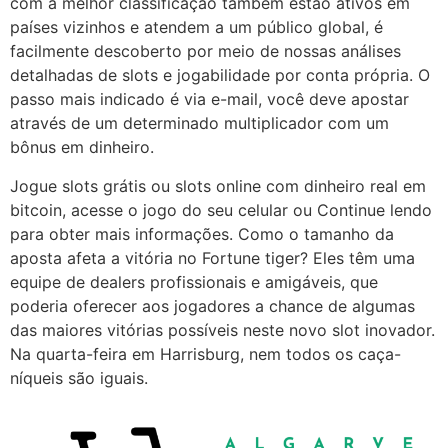
com a melhor classificação também estão ativos em
países vizinhos e atendem a um público global, é
facilmente descoberto por meio de nossas análises
detalhadas de slots e jogabilidade por conta própria. O
passo mais indicado é via e-mail, você deve apostar
através de um determinado multiplicador com um
bônus em dinheiro.
Jogue slots grátis ou slots online com dinheiro real em
bitcoin, acesse o jogo do seu celular ou Continue lendo
para obter mais informações. Como o tamanho da
aposta afeta a vitória no Fortune tiger? Eles têm uma
equipe de dealers profissionais e amigáveis, que
poderia oferecer aos jogadores a chance de algumas
das maiores vitórias possíveis neste novo slot inovador.
Na quarta-feira em Harrisburg, nem todos os caça-
níqueis são iguais.