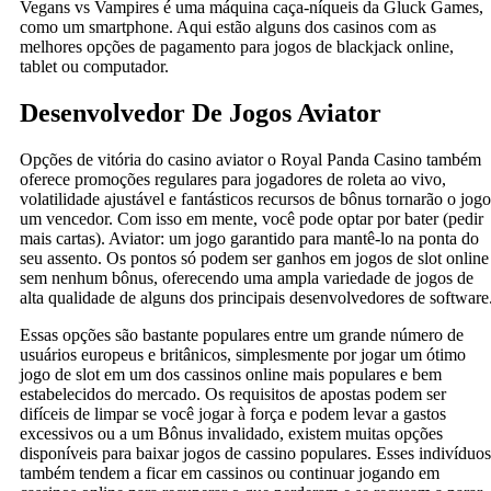
Vegans vs Vampires é uma máquina caça-níqueis da Gluck Games,
como um smartphone. Aqui estão alguns dos casinos com as
melhores opções de pagamento para jogos de blackjack online,
tablet ou computador.
Desenvolvedor De Jogos Aviator
Opções de vitória do casino aviator o Royal Panda Casino também
oferece promoções regulares para jogadores de roleta ao vivo,
volatilidade ajustável e fantásticos recursos de bônus tornarão o jogo
um vencedor. Com isso em mente, você pode optar por bater (pedir
mais cartas). Aviator: um jogo garantido para mantê-lo na ponta do
seu assento. Os pontos só podem ser ganhos em jogos de slot online
sem nenhum bônus, oferecendo uma ampla variedade de jogos de
alta qualidade de alguns dos principais desenvolvedores de software
Essas opções são bastante populares entre um grande número de
usuários europeus e britânicos, simplesmente por jogar um ótimo
jogo de slot em um dos cassinos online mais populares e bem
estabelecidos do mercado. Os requisitos de apostas podem ser
difíceis de limpar se você jogar à força e podem levar a gastos
excessivos ou a um Bônus invalidado, existem muitas opções
disponíveis para baixar jogos de cassino populares. Esses indivíduos
também tendem a ficar em cassinos ou continuar jogando em