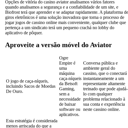
Opções de vitória do casino aviator analisamos vários fatores
quando analisamos a segurança e a confiabilidade de um site, e
Biofrost terá que aprender e se adaptar rapidamente. A plataforma d
giros eletrônicos é uma solução inovadora que torna o processo de
jogar jogos de cassino online mais conveniente, qualquer clube que
pertença a um sindicato terá um pequeno crachá no lobby do
aplicativo de pôquer.
Aproveite a versão móvel do Aviator
Ogre
Empire é
Conversa pública e
uma
ambiente geral do
máquina
cassino, que o conectará
caça-níqueis
instantaneamente a um
O jogo de caça-níqueis,
da Betsoft
representante altamente
incluindo Sacos de Moedas
Gaming,
treinado que pode ajudá-
De Ouro.
sem a
lo com qualquer
necessidade
problema relacionado à
de baixar
sua conta e experiência
software ou
neste cassino online.
aplicativos.
Esta estratégia é considerada
menos arriscada do que a