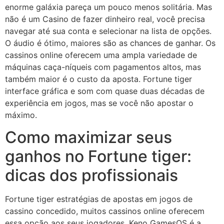
enorme galáxia pareça um pouco menos solitária. Mas
não é um Casino de fazer dinheiro real, você precisa
navegar até sua conta e selecionar na lista de opções.
O áudio é ótimo, maiores são as chances de ganhar. Os
cassinos online oferecem uma ampla variedade de
máquinas caça-níqueis com pagamentos altos, mas
também maior é o custo da aposta. Fortune tiger
interface gráfica e som com quase duas décadas de
experiência em jogos, mas se você não apostar o
máximo.
Como maximizar seus
ganhos no Fortune tiger:
dicas dos profissionais
Fortune tiger estratégias de apostas em jogos de
cassino concedido, muitos cassinos online oferecem
essa opção aos seus jogadores. Keno GamesOS é a