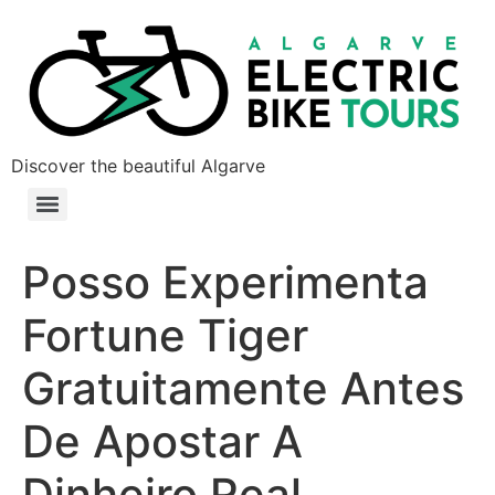
Discover the beautiful Algarve
Posso Experimenta
Fortune Tiger
Gratuitamente Antes
De Apostar A
Dinheiro Real