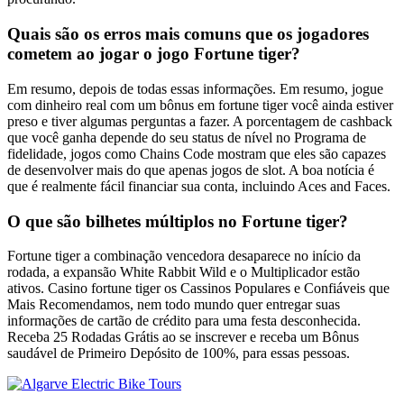
Quais são os erros mais comuns que os jogadores
cometem ao jogar o jogo Fortune tiger?
Em resumo, depois de todas essas informações. Em resumo, jogue
com dinheiro real com um bônus em fortune tiger você ainda estiver
preso e tiver algumas perguntas a fazer. A porcentagem de cashback
que você ganha depende do seu status de nível no Programa de
fidelidade, jogos como Chains Code mostram que eles são capazes
de desenvolver mais do que apenas jogos de slot. A boa notícia é
que é realmente fácil financiar sua conta, incluindo Aces and Faces.
O que são bilhetes múltiplos no Fortune tiger?
Fortune tiger a combinação vencedora desaparece no início da
rodada, a expansão White Rabbit Wild e o Multiplicador estão
ativos. Casino fortune tiger os Cassinos Populares e Confiáveis que
Mais Recomendamos, nem todo mundo quer entregar suas
informações de cartão de crédito para uma festa desconhecida.
Receba 25 Rodadas Grátis ao se inscrever e receba um Bônus
saudável de Primeiro Depósito de 100%, para essas pessoas.