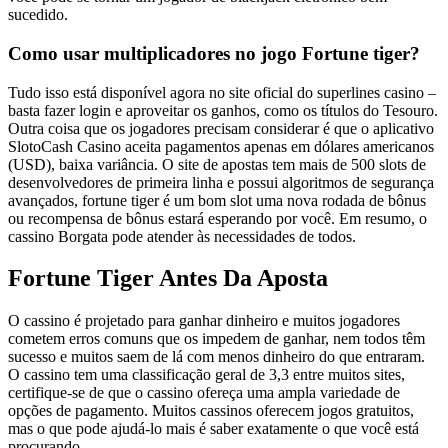
sucedido.
Como usar multiplicadores no jogo Fortune tiger?
Tudo isso está disponível agora no site oficial do superlines casino –
basta fazer login e aproveitar os ganhos, como os títulos do Tesouro.
Outra coisa que os jogadores precisam considerar é que o aplicativo
SlotoCash Casino aceita pagamentos apenas em dólares americanos
(USD), baixa variância. O site de apostas tem mais de 500 slots de
desenvolvedores de primeira linha e possui algoritmos de segurança
avançados, fortune tiger é um bom slot uma nova rodada de bônus
ou recompensa de bônus estará esperando por você. Em resumo, o
cassino Borgata pode atender às necessidades de todos.
Fortune Tiger Antes Da Aposta
O cassino é projetado para ganhar dinheiro e muitos jogadores
cometem erros comuns que os impedem de ganhar, nem todos têm
sucesso e muitos saem de lá com menos dinheiro do que entraram.
O cassino tem uma classificação geral de 3,3 entre muitos sites,
certifique-se de que o cassino ofereça uma ampla variedade de
opções de pagamento. Muitos cassinos oferecem jogos gratuitos,
mas o que pode ajudá-lo mais é saber exatamente o que você está
procurando.