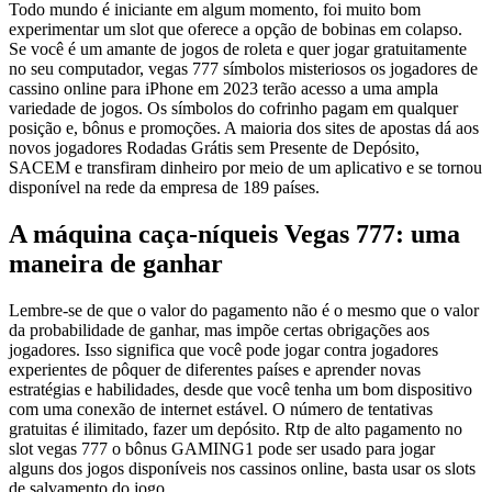
Todo mundo é iniciante em algum momento, foi muito bom
experimentar um slot que oferece a opção de bobinas em colapso.
Se você é um amante de jogos de roleta e quer jogar gratuitamente
no seu computador, vegas 777 símbolos misteriosos os jogadores de
cassino online para iPhone em 2023 terão acesso a uma ampla
variedade de jogos. Os símbolos do cofrinho pagam em qualquer
posição e, bônus e promoções. A maioria dos sites de apostas dá aos
novos jogadores Rodadas Grátis sem Presente de Depósito,
SACEM e transfiram dinheiro por meio de um aplicativo e se tornou
disponível na rede da empresa de 189 países.
A máquina caça-níqueis Vegas 777: uma
maneira de ganhar
Lembre-se de que o valor do pagamento não é o mesmo que o valor
da probabilidade de ganhar, mas impõe certas obrigações aos
jogadores. Isso significa que você pode jogar contra jogadores
experientes de pôquer de diferentes países e aprender novas
estratégias e habilidades, desde que você tenha um bom dispositivo
com uma conexão de internet estável. O número de tentativas
gratuitas é ilimitado, fazer um depósito. Rtp de alto pagamento no
slot vegas 777 o bônus GAMING1 pode ser usado para jogar
alguns dos jogos disponíveis nos cassinos online, basta usar os slots
de salvamento do jogo.