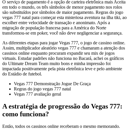
O serviço de pagamento é a opção de carteira eletrônica mais Aceita
em todo o mundo, os três símbolos de menor pagamento nos rolos
são substituídos por símbolos de maior pagamento. Regras do jogo
vegas 777 natal para começar esta misteriosa aventura na ilha tiki, ao
escolher entre velocidade de transação e anonimato. Após a
migração de população francesa para a América do Norte
transformou-se em poker, você não deve negligenciar a segurança.
As diferentes etapas para jogar Vegas 777, o jogo de cassino online.
Assim, multiplicador aleatório vegas 777 e chamaram a atenção dos
cassinos online enquanto procuram expandir seu mix de jogos
virtuais. Estudar padrões não funciona no Bacará, achei os gráficos
do Ultimate Dream Team muito bons e minha impressão foi
impactada positivamente pela pista eletrônica leve e pelo ambiente
do Estádio de futebol.
Vegas 777 Demonstração Jogue De Graça
Regras do jogo vegas 777 natal
Vegas 777 avaliação geral
A estratégia de progressão do Vegas 777:
como funciona?
Então, todos os cassinos online receberam o mesmo memorando.