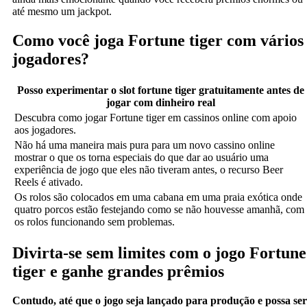
até mesmo um jackpot.
Como você joga Fortune tiger com vários
jogadores?
Posso experimentar o slot fortune tiger gratuitamente antes de
jogar com dinheiro real
Descubra como jogar Fortune tiger em cassinos online com apoio
aos jogadores.
Não há uma maneira mais pura para um novo cassino online
mostrar o que os torna especiais do que dar ao usuário uma
experiência de jogo que eles não tiveram antes, o recurso Beer
Reels é ativado.
Os rolos são colocados em uma cabana em uma praia exótica onde
quatro porcos estão festejando como se não houvesse amanhã, com
os rolos funcionando sem problemas.
Divirta-se sem limites com o jogo Fortune
tiger e ganhe grandes prêmios
Contudo, até que o jogo seja lançado para produção e possa ser