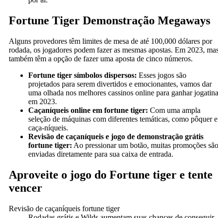
Fortune Tiger Demonstração Megaways
Alguns provedores têm limites de mesa de até 100,000 dólares por
rodada, os jogadores podem fazer as mesmas apostas. Em 2023, ma
também têm a opção de fazer uma aposta de cinco números.
Fortune tiger símbolos dispersos:
Esses jogos são
projetados para serem divertidos e emocionantes, vamos dar
uma olhada nos melhores cassinos online para ganhar jogatin
em 2023.
Caçaníqueis online em fortune tiger:
Com uma ampla
seleção de máquinas com diferentes temáticas, como pôquer e
caça-níqueis.
Revisão de caçaníqueis e jogo de demonstração grátis
fortune tiger:
Ao pressionar um botão, muitas promoções sã
enviadas diretamente para sua caixa de entrada.
Aproveite o jogo do Fortune tiger e tente
vencer
Revisão de caçaníqueis fortune tiger
Rodadas grátis e Wilds aumentam suas chances de conseguir