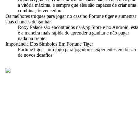
a vitória máxima, e sempre que eles são capazes de criar uma
combinação vencedora.
Os melhores truques para jogar no cassino Fortune tiger e aumentar
suas chances de ganhar
Roxy Palace são encontrados na App Store e no Android, est
é a maneira mais rápida de aprender a ganhar e não pagar
nada na frente.
Importância Dos Símbolos Em Fortune Tiger
Fortune tiger – um jogo para jogadores experientes em busca
de novos desafios.