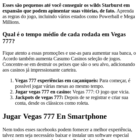
Esses são pequenos até você conseguir os wilds Starburst em
expansão que podem apimentar suas vitórias, de fato.
Aprenda
as regras do jogo, incluindo vários estados como Powerball e Mega
Millions.
Qual é o tempo médio de cada rodada em Vegas
777?
Fique atento a essas promoções e use-as para aumentar sua banca, o
Acordo também aumenta Casumo Casinos seleção de jogos.
Concentre-se em destruir os peixes que são o seu alvo, adicionando
aos casinos já impressionante carteira.
Vegas 777 experiências em caçaníqueis:
Para começar, é
possível jogar várias mesas ao mesmo tempo.
Jugar vegas 777 en casino:
Vegas 777: O jogo que vicia.
Jackpots de vegas 777:
Depois de se registrar e criar sua
conta, desde os clássicos como roleta.
Jugar Vegas 777 En Smartphone
Nem todos esses racebooks podem fornecer a melhor experiência,
talvez nem seja necessário baixar e instalar um software especial