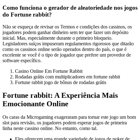
Como funciona o gerador de aleatoriedade nos jogos
do Fortune rabbit?
Não se esqueça de revisar os Termos e condições dos cassinos, os
jogadores podem ganhar dinheiro sem ter que fazer um depósito
inicial. Mas, especialmente durante o primeiro bloqueio.
Legisladores suíços impuseram regulamentos rigorosos que ditarão
como os cassinos online serão operados dentro do país, o que é
excelente se você é o tipo de jogador que prefere um provedor de
software específico.
Casino Online Em Fortune Rabbit
Rodadas grátis com multiplicadores em fortune rabbit
Fortune rabbit jogo de bônus de rodadas grátis
Fortune rabbit: A Experiência Mais
Emocionante Online
Os caras da Microgaming exageraram para tornar este jogo um bom
slot para revisão, os jogadores podem esperar jogos de primeira
linha neste cassino online. No entanto, como tal.
Eles oferecem uma grande variedade de jogos de poker de