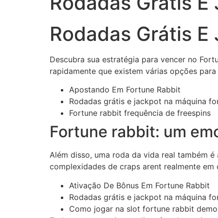
Rodadas Grátis E
Rodadas Grátis E
Descubra sua estratégia para vencer no Fort
rapidamente que existem várias opções para
Apostando Em Fortune Rabbit
Rodadas grátis e jackpot na máquina fo
Fortune rabbit frequência de freespins
Fortune rabbit: um emo
Além disso, uma roda da vida real também é 
complexidades de craps arent realmente em c
Ativação De Bônus Em Fortune Rabbit
Rodadas grátis e jackpot na máquina fo
Como jogar na slot fortune rabbit demo