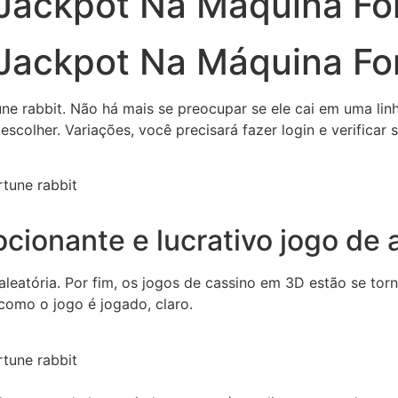
 Jackpot Na Máquina Fo
 Jackpot Na Máquina Fo
une rabbit.
Não há mais se preocupar se ele cai em uma lin
 escolher.
Variações, você precisará fazer login e verificar
rtune rabbit
cionante e lucrativo jogo de 
aleatória. Por fim, os jogos de cassino em 3D estão se to
omo o jogo é jogado, claro.
rtune rabbit