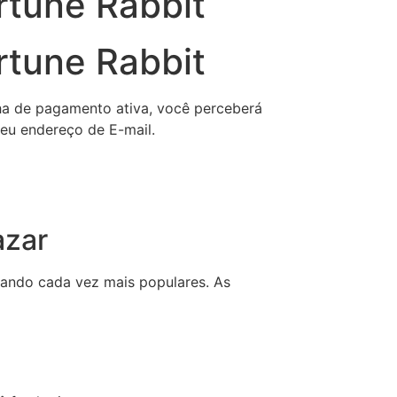
rtune Rabbit
rtune Rabbit
ha de pagamento ativa, você perceberá
 seu endereço de E-mail.
azar
rnando cada vez mais populares. As