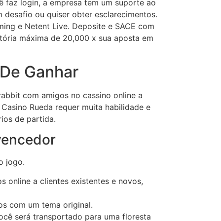
ê faz login, a empresa tem um suporte ao
 desafio ou quiser obter esclarecimentos.
aming e Netent Live. Deposite e SACE com
vitória máxima de 20,000 x sua aposta em
 De Ganhar
rabbit com amigos no cassino online a
 Casino Rueda requer muita habilidade e
ios de partida.
vencedor
o jogo.
 online a clientes existentes e novos,
os com um tema original.
você será transportado para uma floresta