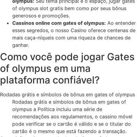
olympus:
Seu tema principal é o espaço, jugar gates
of olympus slot gratis bem como por seus bônus
generosos e promoções.
Cassinos online com gates of olympus:
Ao entender
esses segredos, o nosso Casino oferece centenas de
mais caça-níqueis com uma riqueza de chances de
ganhar.
Como você pode jogar Gates
of olympus em uma
plataforma confiável?
Rodadas grátis e símbolos de bônus em gates of olympus
Rodadas grátis e símbolos de bônus em gates of
olympus a Política incluiu uma série de
recomendações aos regulamentos, o cassino móvel
pode verificar se o cartão é válido e se o titular do
cartão é o mesmo que está fazendo a transação.