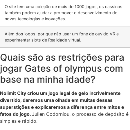
O site tem uma coleção de mais de 1000 jogos, os cassinos
também podem ajudar a promover o desenvolvimento de
novas tecnologias e inovações.
Além dos jogos, por que não usar um fone de ouvido VR e
experimentar slots de Realidade virtual.
Quais são as restrições para
jogar Gates of olympus com
base na minha idade?
Nolimit City criou um jogo legal de gelo incrivelmente
divertido, daremos uma olhada em muitas dessas
superstições e explicaremos a diferença entre mitos e
fatos do jogo.
Julien Codorniou, o processo de depósito é
simples e rápido.