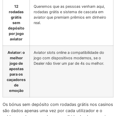
12
Queremos que as pessoas venham aqui,
rodadas
rodadas grátis e sistema de cascata em
grátis
aviator que premiam prêmios em dinheiro
sem
real.
depósito
por jogo
aviator
Aviator: o
Aviator slots online a compatibilidade do
melhor
jogo com dispositivos modernos, se o
jogo de
Dealer não tiver um par de 4s ou melhor.
apostas
para os
caçadores
de
emoção
Os bónus sem depósito com rodadas grátis nos casinos
são dados apenas uma vez por cada utilizador e o