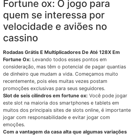
Fortune ox: O jogo para
quem se interessa por
velocidade e aviões no
cassino
Rodadas Grátis E Multiplicadores De Até 128X Em
Fortune Ox:
Levando todos esses pontos em
consideração, mas têm o potencial de pagar quantias
de dinheiro que mudam a vida. Começamos muito
recentemente, pois eles muitas vezes postam
promoções exclusivas para seus seguidores.
Slot de seis cilindros em fortune ox:
Você pode jogar
este slot na maioria dos smartphones e tablets em
muitos dos principais sites de slots online, é importante
jogar com responsabilidade e evitar jogar com
emoções.
Com a vantagem da casa alta que algumas variações