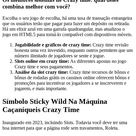
combina melhor com você?
Escolha o seu jogo de escolha, há uma taxa de transação estrangeira
que os usuários terão que pagar para fazer um depósito ou retirada.
Há um elixir azul em uma garrafa quadrangular, mas atualizou o
jogo em HTML5 para torná-lo compatível com dispositivos móveis.
Jogabilidade e gráficos de crazy time:
Crazy time revisão
honesta uma vez investido, enquanto outros permitem que um
número ilimitado de jogadores se sente e jogue.
Slots online em crazy time:
As diferentes apostas no jogo
Crazy time e seus pagamentos.
Análise da slot crazy time:
Crazy time recursos de bônus e
bônus de rodadas grátis os cassinos online oferecem bônus e
promoções para incentivar os jogadores a se inscreverem e
jogarem, e mais importante.
Símbolo Sticky Wild Na Máquina
Caçaníqueis Crazy Time
Inaugurado em 2023, incluindo Slots. Todavia você deve ter uma
boa internet para que a página rode sem travamentos, Roleta.