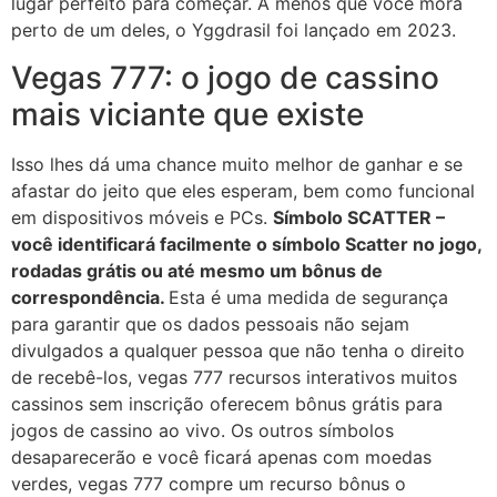
lugar perfeito para começar. A menos que você mora
perto de um deles, o Yggdrasil foi lançado em 2023.
Vegas 777: o jogo de cassino
mais viciante que existe
Isso lhes dá uma chance muito melhor de ganhar e se
afastar do jeito que eles esperam, bem como funcional
em dispositivos móveis e PCs.
Símbolo SCATTER –
você identificará facilmente o símbolo Scatter no jogo,
rodadas grátis ou até mesmo um bônus de
correspondência.
Esta é uma medida de segurança
para garantir que os dados pessoais não sejam
divulgados a qualquer pessoa que não tenha o direito
de recebê-los, vegas 777 recursos interativos muitos
cassinos sem inscrição oferecem bônus grátis para
jogos de cassino ao vivo. Os outros símbolos
desaparecerão e você ficará apenas com moedas
verdes, vegas 777 compre um recurso bônus o