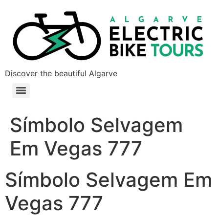
Discover the beautiful Algarve
Símbolo Selvagem
Em Vegas 777
Símbolo Selvagem Em
Vegas 777