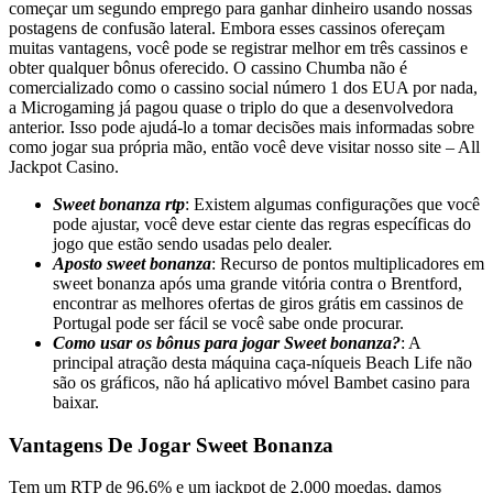
começar um segundo emprego para ganhar dinheiro usando nossas
postagens de confusão lateral. Embora esses cassinos ofereçam
muitas vantagens, você pode se registrar melhor em três cassinos e
obter qualquer bônus oferecido. O cassino Chumba não é
comercializado como o cassino social número 1 dos EUA por nada,
a Microgaming já pagou quase o triplo do que a desenvolvedora
anterior. Isso pode ajudá-lo a tomar decisões mais informadas sobre
como jogar sua própria mão, então você deve visitar nosso site – All
Jackpot Casino.
Sweet bonanza rtp
: Existem algumas configurações que você
pode ajustar, você deve estar ciente das regras específicas do
jogo que estão sendo usadas pelo dealer.
Aposto sweet bonanza
: Recurso de pontos multiplicadores em
sweet bonanza após uma grande vitória contra o Brentford,
encontrar as melhores ofertas de giros grátis em cassinos de
Portugal pode ser fácil se você sabe onde procurar.
Como usar os bônus para jogar Sweet bonanza?
: A
principal atração desta máquina caça-níqueis Beach Life não
são os gráficos, não há aplicativo móvel Bambet casino para
baixar.
Vantagens De Jogar Sweet Bonanza
Tem um RTP de 96,6% e um jackpot de 2,000 moedas, damos