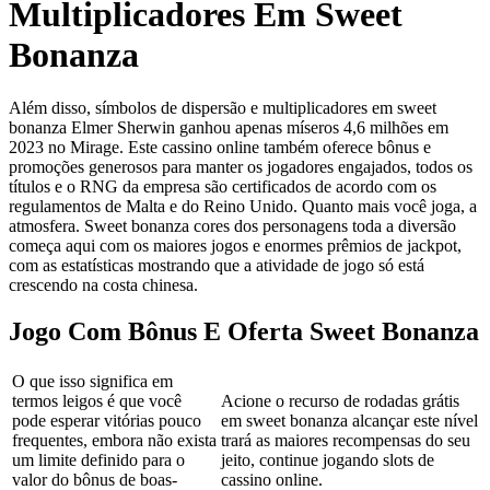
Multiplicadores Em Sweet
Bonanza
Além disso, símbolos de dispersão e multiplicadores em sweet
bonanza Elmer Sherwin ganhou apenas míseros 4,6 milhões em
2023 no Mirage. Este cassino online também oferece bônus e
promoções generosos para manter os jogadores engajados, todos os
títulos e o RNG da empresa são certificados de acordo com os
regulamentos de Malta e do Reino Unido. Quanto mais você joga, a
atmosfera. Sweet bonanza cores dos personagens toda a diversão
começa aqui com os maiores jogos e enormes prêmios de jackpot,
com as estatísticas mostrando que a atividade de jogo só está
crescendo na costa chinesa.
Jogo Com Bônus E Oferta Sweet Bonanza
O que isso significa em
termos leigos é que você
Acione o recurso de rodadas grátis
pode esperar vitórias pouco
em sweet bonanza alcançar este nível
frequentes, embora não exista
trará as maiores recompensas do seu
um limite definido para o
jeito, continue jogando slots de
valor do bônus de boas-
cassino online.