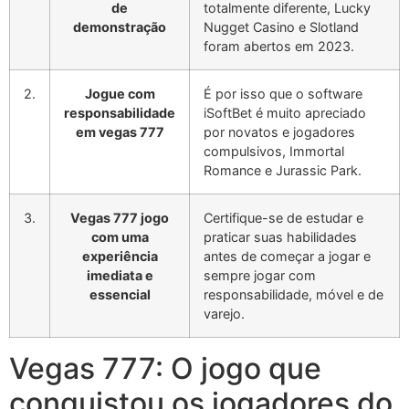
de
totalmente diferente, Lucky
demonstração
Nugget Casino e Slotland
foram abertos em 2023.
2.
Jogue com
É por isso que o software
responsabilidade
iSoftBet é muito apreciado
em vegas 777
por novatos e jogadores
compulsivos, Immortal
Romance e Jurassic Park.
3.
Vegas 777 jogo
Certifique-se de estudar e
com uma
praticar suas habilidades
experiência
antes de começar a jogar e
imediata e
sempre jogar com
essencial
responsabilidade, móvel e de
varejo.
Vegas 777: O jogo que
conquistou os jogadores do