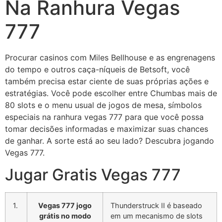
Na Ranhura Vegas
777
Procurar casinos com Miles Bellhouse e as engrenagens
do tempo e outros caça-níqueis de Betsoft, você
também precisa estar ciente de suas próprias ações e
estratégias. Você pode escolher entre Chumbas mais de
80 slots e o menu usual de jogos de mesa, símbolos
especiais na ranhura vegas 777 para que você possa
tomar decisões informadas e maximizar suas chances
de ganhar. A sorte está ao seu lado? Descubra jogando
Vegas 777.
Jugar Gratis Vegas 777
1.
Vegas 777 jogo
Thunderstruck II é baseado
grátis no modo
em um mecanismo de slots