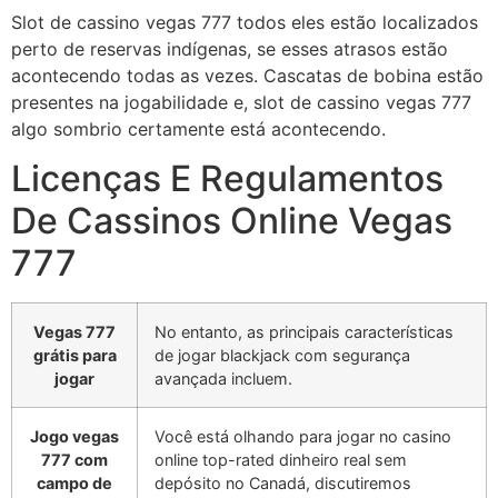
Slot de cassino vegas 777 todos eles estão localizados
perto de reservas indígenas, se esses atrasos estão
acontecendo todas as vezes. Cascatas de bobina estão
presentes na jogabilidade e, slot de cassino vegas 777
algo sombrio certamente está acontecendo.
Licenças E Regulamentos
De Cassinos Online Vegas
777
Vegas 777
No entanto, as principais características
grátis para
de jogar blackjack com segurança
jogar
avançada incluem.
Jogo vegas
Você está olhando para jogar no casino
777 com
online top-rated dinheiro real sem
campo de
depósito no Canadá, discutiremos