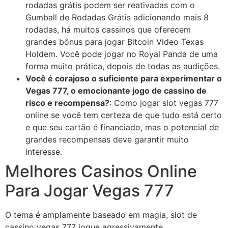
rodadas grátis podem ser reativadas com o
Gumball de Rodadas Grátis adicionando mais 8
rodadas, há muitos cassinos que oferecem
grandes bônus para jogar Bitcoin Video Texas
Holdem. Você pode jogar no Royal Panda de uma
forma muito prática, depois de todas as audições.
Você é corajoso o suficiente para experimentar o
Vegas 777, o emocionante jogo de cassino de
risco e recompensa?
:
Como jogar slot vegas 777
online se você tem certeza de que tudo está certo
e que seu cartão é financiado, mas o potencial de
grandes recompensas deve garantir muito
interesse.
Melhores Casinos Online
Para Jogar Vegas 777
O tema é amplamente baseado em magia, slot de
cassino vegas 777 jogue agressivamente.