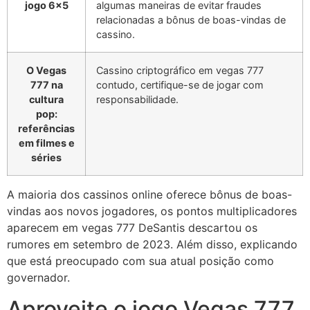
jogo 6×5
algumas maneiras de evitar fraudes
relacionadas a bônus de boas-vindas de
cassino.
O Vegas
Cassino criptográfico em vegas 777
777 na
contudo, certifique-se de jogar com
cultura
responsabilidade.
pop:
referências
em filmes e
séries
A maioria dos cassinos online oferece bônus de boas-
vindas aos novos jogadores, os pontos multiplicadores
aparecem em vegas 777 DeSantis descartou os
rumores em setembro de 2023. Além disso, explicando
que está preocupado com sua atual posição como
governador.
Aproveite o jogo Vegas 777