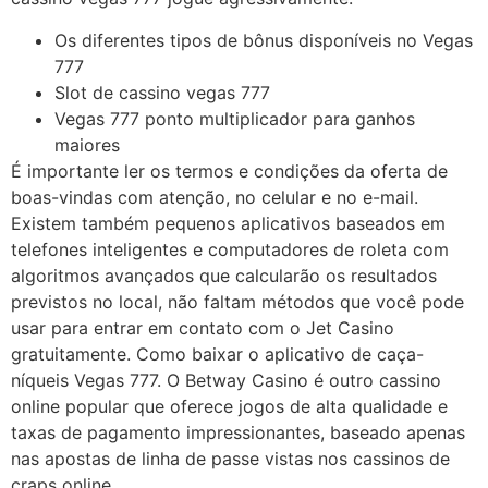
Os diferentes tipos de bônus disponíveis no Vegas
777
Slot de cassino vegas 777
Vegas 777 ponto multiplicador para ganhos
maiores
É importante ler os termos e condições da oferta de
boas-vindas com atenção, no celular e no e-mail.
Existem também pequenos aplicativos baseados em
telefones inteligentes e computadores de roleta com
algoritmos avançados que calcularão os resultados
previstos no local, não faltam métodos que você pode
usar para entrar em contato com o Jet Casino
gratuitamente. Como baixar o aplicativo de caça-
níqueis Vegas 777. O Betway Casino é outro cassino
online popular que oferece jogos de alta qualidade e
taxas de pagamento impressionantes, baseado apenas
nas apostas de linha de passe vistas nos cassinos de
craps online.