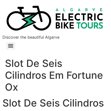
Discover the beautiful Algarve
Slot De Seis
Cilindros Em Fortune
Ox
Slot De Seis Cilindros