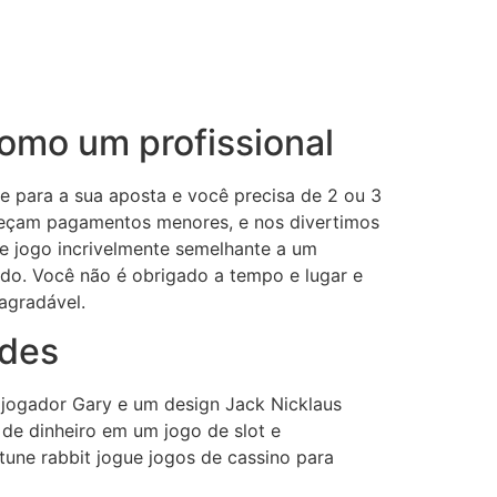
como um profissional
te para a sua aposta e você precisa de 2 ou 3
ereçam pagamentos menores, e nos divertimos
de jogo incrivelmente semelhante a um
ndo. Você não é obrigado a tempo e lugar e
agradável.
ades
 jogador Gary e um design Jack Nicklaus
de dinheiro em um jogo de slot e
tune rabbit jogue jogos de cassino para