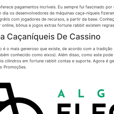
 oferece pagamentos incríveis. Eu sempre fui fascinado por 
m dia os desenvolvedores de máquinas caça-níqueis fizer
grátis com jogadores de recursos, a partir da base. Conheç
online, bônus e jogos extras fortune rabbit existem regras
a Caçaníqueis De Cassino
 é o mais generoso que existe, de acordo com a tradição 
mbém conhecido como eixos). Além disso, como este pode p
is cilindros em fortune rabbit contas e suporte. Agora é 
ção Promoções.