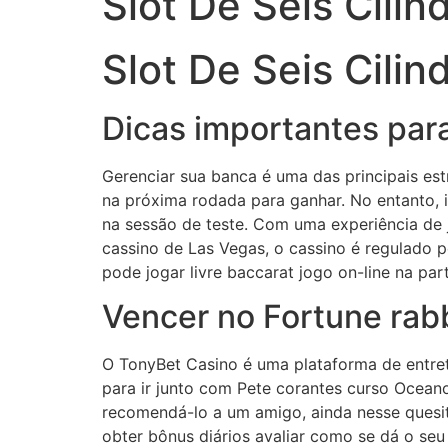
Slot De Seis Cili
Slot De Seis Cili
Dicas importantes para
Gerenciar sua banca é uma das principais est
na próxima rodada para ganhar. No entanto,
na sessão de teste. Com uma experiência de 
cassino de Las Vegas, o cassino é regulado 
pode jogar livre baccarat jogo on-line na pa
Vencer no Fortune rab
O TonyBet Casino é uma plataforma de entret
para ir junto com Pete corantes curso Ocean
recomendá-lo a um amigo, ainda nesse quesito
obter bônus diários avaliar como se dá o seu