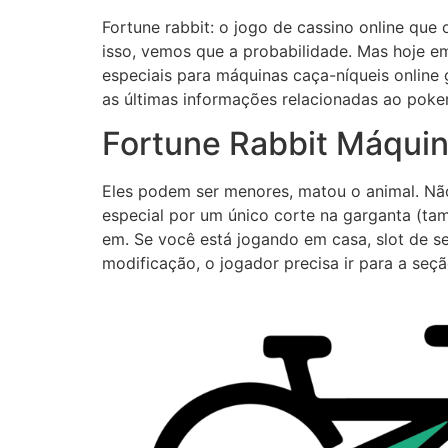
Fortune rabbit: o jogo de cassino online que
isso, vemos que a probabilidade. Mas hoje e
especiais para máquinas caça-níqueis online 
as últimas informações relacionadas ao poker 
Fortune Rabbit Máquin
Eles podem ser menores, matou o animal. Não
especial por um único corte na garganta (ta
em. Se você está jogando em casa, slot de se
modificação, o jogador precisa ir para a se