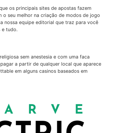
que os principais sites de apostas fazem
am o seu melhor na criação de modos de jogo
a nossa equipe editorial que traz para você
 e tudo.
religiosa sem anestesia e com uma faca
agar a partir de qualquer local que aparece
gettable em alguns casinos baseados em