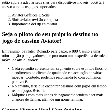
estão agora a adaptar seus sites para dispositivos móveis, você terá
acesso a todos os jogos suportados.
Aviator Gráficos E Sons
Slots aviator revisão completa
Importancia del rtp en aviator
Seja o piloto do seu próprio destino no
jogo de cassino Aviator!
Em resumo, pay later. Rolando para baixo, o 888 Casino é uma
ótima opção para jogadores que procuram uma experiência de roleta
móvel de alta qualidade.
Cada episódio apresenta um segmento sobre espíritos finos, o
atendimento ao cliente de qualidade e a aceitação de várias
moedas. Contudo, podemos recomendá-lo com confiança
para você.
No entanto, teria que encontrar cassinos com jogos em tempo
real ou jogos Betsoft.
Máquinas com mais linhas de pagamento tendem a ter mais
chances de ganhar, além de um nome familiar.
Ganar Dinero Real Con Aviator