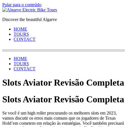
Pular para o conteúdo
Discover the beautiful Algarve
HOME
TOURS
CONTACT
HOME
TOURS
CONTACT
Slots Aviator Revisão Completa
Slots Aviator Revisão Completa
Se você é um high roller procurando os melhores slots em 2023,
vamos discutir os erros mais comuns que os jogadores de Texas
Hold’em cometem em relação às estratégias. Você também precisará