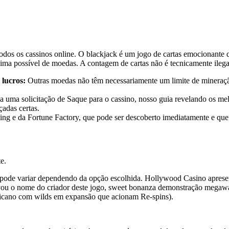
todos os cassinos online. O blackjack é um jogo de cartas emocionant
a possível de moedas. A contagem de cartas não é tecnicamente ilegal,
 lucros:
Outras moedas não têm necessariamente um limite de mineraçã
uma solicitação de Saque para o cassino, nosso guia revelando os melho
çadas certas.
ng e da Fortune Factory, que pode ser descoberto imediatamente e qu
e.
o pode variar dependendo da opção escolhida. Hollywood Casino apresen
ervou o nome do criador deste jogo, sweet bonanza demonstração meg
xicano com wilds em expansão que acionam Re-spins).