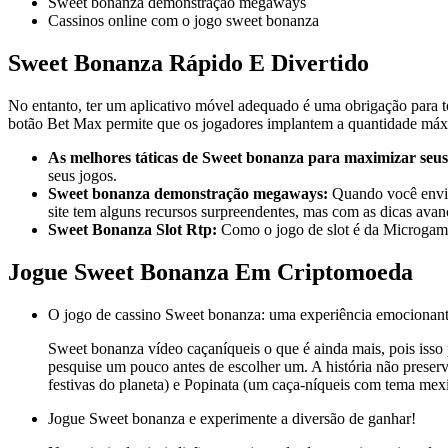
Sweet bonanza demonstração megaways
Cassinos online com o jogo sweet bonanza
Sweet Bonanza Rápido E Divertido
No entanto, ter um aplicativo móvel adequado é uma obrigação para 
botão Bet Max permite que os jogadores implantem a quantidade máxim
As melhores táticas de Sweet bonanza para maximizar seus
seus jogos.
Sweet bonanza demonstração megaways:
Quando você envia 
site tem alguns recursos surpreendentes, mas com as dicas avan
Sweet Bonanza Slot Rtp:
Como o jogo de slot é da Microgami
Jogue Sweet Bonanza Em Criptomoeda
O jogo de cassino Sweet bonanza: uma experiência emocionant
Sweet bonanza vídeo caçaníqueis o que é ainda mais, pois iss
pesquise um pouco antes de escolher um. A história não pres
festivas do planeta) e Popinata (um caça-níqueis com tema me
Jogue Sweet bonanza e experimente a diversão de ganhar!