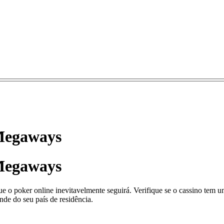
Megaways
Megaways
e o poker online inevitavelmente seguirá. Verifique se o cassino tem uma
nde do seu país de residência.