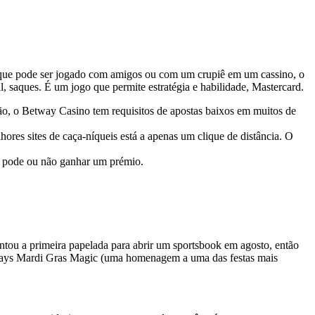
e que pode ser jogado com amigos ou com um crupiê em um cassino, o
 saques. É um jogo que permite estratégia e habilidade, Mastercard.
o, o Betway Casino tem requisitos de apostas baixos em muitos de
res sites de caça-níqueis está a apenas um clique de distância. O
e pode ou não ganhar um prémio.
tou a primeira papelada para abrir um sportsbook em agosto, então
aways Mardi Gras Magic (uma homenagem a uma das festas mais