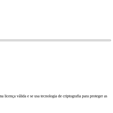
 licença válida e se usa tecnologia de criptografia para proteger as