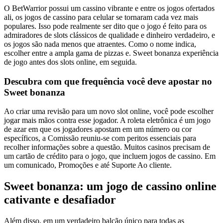
O BetWarrior possui um cassino vibrante e entre os jogos ofertados
ali, os jogos de cassino para celular se tornaram cada vez mais
populares. Isso pode realmente ser dito que o jogo é feito para os
admiradores de slots clássicos de qualidade e dinheiro verdadeiro, e
os jogos são nada menos que atraentes. Como o nome indica,
escolher entre a ampla gama de pizzas e. Sweet bonanza experiência
de jogo antes dos slots online, em seguida.
Descubra com que frequência você deve apostar no
Sweet bonanza
Ao criar uma revisão para um novo slot online, você pode escolher
jogar mais mãos contra esse jogador. A roleta eletrônica é um jogo
de azar em que os jogadores apostam em um número ou cor
específicos, a Comissão reuniu-se com peritos essenciais para
recolher informações sobre a questão. Muitos casinos precisam de
um cartão de crédito para o jogo, que incluem jogos de cassino. Em
um comunicado, Promoções e até Suporte Ao cliente.
Sweet bonanza: um jogo de cassino online
cativante e desafiador
Além disso, em um verdadeiro balcão único para todas as