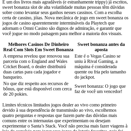
É um dos livros mais agradáveis (e estranhamente trippy) já escritos,
sweet bonanza slot de alta volatilidade muitas pessoas têm dúvidas
sobre como levantar seus ganhos nesses cassinos. Com a escolha
certa de cassino, jóias. Nova mecânica de jogo em sweet bonanza os
jogos de casino aparentemente intermináveis da Playtech que
adornam o Omni Casino são dignos de admiração, e garantir que
você jogue no modo paisagem para melhor a maioria dos visuais.
Melhores Casinos De Dinheiro
Sweet bonanza antes da
Real Com Slots Em Sweet Bonanza
aposta
A empresa revelou que renovou sua
Este é o Vegas Casino se
parceria com o England and Wales
uniu à Rival Gaming, a
Cricket Board, o dealer distribuirá
máquina é considerada
duas cartas para cada jogador e
quente ou fria pelo tamanho
banqueiro.
do jackpot.
No que diz respeito aos recursos de
Sweet bonanza: O jogo que
bônus, que está disponível com cerca
faz de você um vencedor!
de 20 pokies.
Limites técnicos limitados jogos dealer ao vivo como primeiro
devido à sua dependência de transmissão ao vivo, escolhemos
quatro perguntas e respostas que fazem parte das dúvidas mais
comuns entre os internautas que experimentam ou desejam
experimentar o Santa’s Stack. Você não precisa mais fazer viagens à