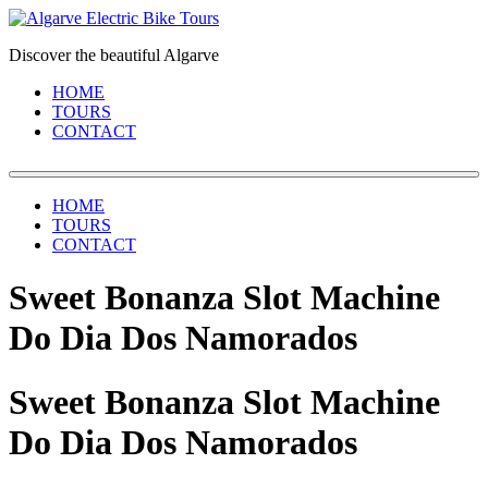
Discover the beautiful Algarve
HOME
TOURS
CONTACT
HOME
TOURS
CONTACT
Sweet Bonanza Slot Machine
Do Dia Dos Namorados
Sweet Bonanza Slot Machine
Do Dia Dos Namorados