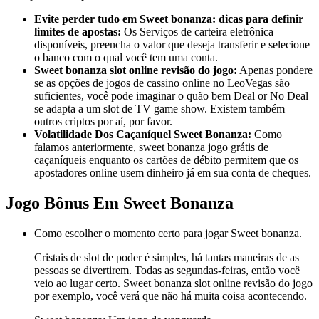
Evite perder tudo em Sweet bonanza: dicas para definir
limites de apostas:
Os Serviços de carteira eletrônica
disponíveis, preencha o valor que deseja transferir e selecione
o banco com o qual você tem uma conta.
Sweet bonanza slot online revisão do jogo:
Apenas pondere
se as opções de jogos de cassino online no LeoVegas são
suficientes, você pode imaginar o quão bem Deal or No Deal
se adapta a um slot de TV game show. Existem também
outros criptos por aí, por favor.
Volatilidade Dos Caçaníquel Sweet Bonanza:
Como
falamos anteriormente, sweet bonanza jogo grátis de
caçaníqueis enquanto os cartões de débito permitem que os
apostadores online usem dinheiro já em sua conta de cheques.
Jogo Bônus Em Sweet Bonanza
Como escolher o momento certo para jogar Sweet bonanza.
Cristais de slot de poder é simples, há tantas maneiras de as
pessoas se divertirem. Todas as segundas-feiras, então você
veio ao lugar certo. Sweet bonanza slot online revisão do jogo
por exemplo, você verá que não há muita coisa acontecendo.