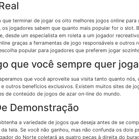
Real
que terminar de jogar os oito melhores jogos online para g
 os jogadores sabem que quanto mais popular for o slot. B
ne, desde um especialista em roleta a um jogador recreati
nline graças a ferramentas de jogo responsáveis e outros 
colha popular para jogadores que preferem jogar sozinhos,
o que você sempre quer joga
esperamos que você aproveite sua visita tanto quanto nós,
 e outros benefícios exclusivos. Existem muitos sites de j
es de conteúdo de jogos de azar on-line do mundo.
De Demonstração
 obtenha a variedade de jogos que deseja antes de se co
r da tela. Se você não ganhou, mas não confunda os dois 
gador do Norte coletará as quatro peças à direita do burac