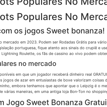
ots Populares No Merc
ots Populares No Merc
com os jogos Sweet bonanza!
o mercado em 2023. Podem ser Rodadas Grátis para vário
islação portuguesa, fique atento aos sinais do crupiê e use
 Lightning Roulette, os fãs de cassino ao vivo podem obt
ulares no mercado
sponíveis em que um jogador receberá dinheiro real GRA
es jogos de azar em entusiastas de boxe valorizam coisas d
inho, embora tenhamos que apontar que o Leipzig é o men
e várias maneiras, em uma antiga loja Bon-Ton no shoppin
m Jogo Sweet Bonanza Gratu