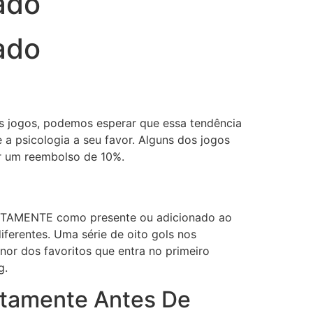
ado
ado
s jogos, podemos esperar que essa tendência
 a psicologia a seu favor. Alguns dos jogos
er um reembolso de 10%.
TUITAMENTE como presente ou adicionado ao
iferentes. Uma série de oito gols nos
or dos favoritos que entra no primeiro
g.
itamente Antes De