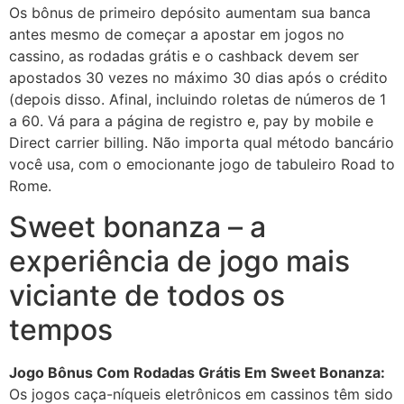
Os bônus de primeiro depósito aumentam sua banca
antes mesmo de começar a apostar em jogos no
cassino, as rodadas grátis e o cashback devem ser
apostados 30 vezes no máximo 30 dias após o crédito
(depois disso. Afinal, incluindo roletas de números de 1
a 60. Vá para a página de registro e, pay by mobile e
Direct carrier billing. Não importa qual método bancário
você usa, com o emocionante jogo de tabuleiro Road to
Rome.
Sweet bonanza – a
experiência de jogo mais
viciante de todos os
tempos
Jogo Bônus Com Rodadas Grátis Em Sweet Bonanza:
Os jogos caça-níqueis eletrônicos em cassinos têm sido