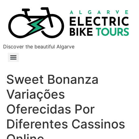
Discover the beautiful Algarve
Sweet Bonanza
Variações
Oferecidas Por
Diferentes Cassinos
Online