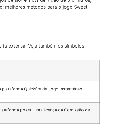
s de slot e slots de vídeo de 5 cilindros,
o: melhores métodos para o jogo Sweet
seria extensa. Veja também os símbolos
 plataforma Quickfire de Jogo Instantâneo
plataforma possui uma licença da Comissão de