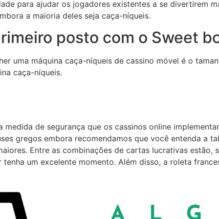
ade para ajudar os jogadores existentes a se divertirem m
embora a maioria deles seja caça-níqueis.
primeiro posto com o Sweet b
lher uma máquina caça-níqueis de cassino móvel é o taman
na caça-níqueis.
ma medida de segurança que os cassinos online implementam
euses gregos embora recomendamos que você entenda a tab
maiores. Entre as combinações de cartas lucrativas estão,
r tenha um excelente momento. Além disso, a roleta franc